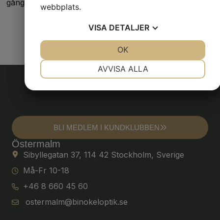
gång per år.
webbplats.
VISA
DETALJER
JA
NEJ
OK
JA
NEJ
NÖDVÄNDIG
INSTÄLLNINGAR
AVVISA ALLA
JA
NEJ
JA
NEJ
MARKNADSFÖRING
STATISTIK
BLI MEDLEM I KUNDKLUBBEN
Östermalm
Sibyllegatan 37, 114 42 Stockholm, Sverige
Må-Fr 10-18
+46 8 660 45 60
ostermalm@binokeloptik.se