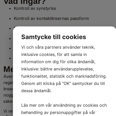
Vad ingår?
Kontroll av synstyrka
Kontroll av kontaktlinsernas passform
Mikroskopundersökning av ögat
Samtycke till cookies
Bedömning av hornhinna och ögonyta
Vi och våra partners använder teknik,
Kontroll av tårfilm
inklusive cookies, för att samla in
Rådgivning kring kontaktlinser
information om dig för olika ändamål,
Mer än bara en synkontroll
inklusive: bättre användarupplevelse,
funktionalitet, statistik och marknadsföring.
Även om dina linser känns bra är det viktigt att
regelbundet kontrollera att ögonen mår bra och att
Genom att klicka på "OK" samtycker du till
linserna fortfarande fungerar optimalt. Vi tittar
dessa ändamål.
noggrant på både ögat och linsernas passform för att
säkerställa långsiktig komfort och ögonhälsa.
Läs mer om vår användning av cookies och
Vi rekommenderar regelbundna linskontroller minst en
behandling av personuppgifter på vår