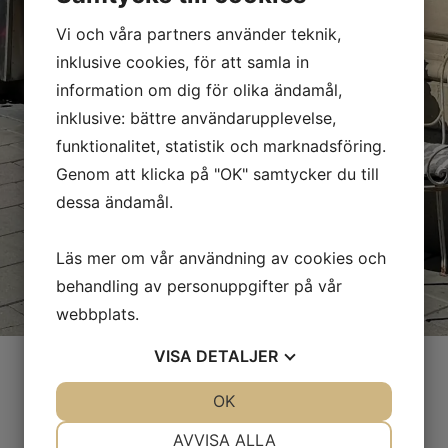
Vi och våra partners använder teknik,
inklusive cookies, för att samla in
information om dig för olika ändamål,
inklusive: bättre användarupplevelse,
funktionalitet, statistik och marknadsföring.
Genom att klicka på "OK" samtycker du till
dessa ändamål.
Läs mer om vår användning av cookies och
behandling av personuppgifter på vår
webbplats.
VISA
DETALJER
JA
NEJ
OK
JA
NEJ
NÖDVÄNDIG
INSTÄLLNINGAR
AVVISA ALLA