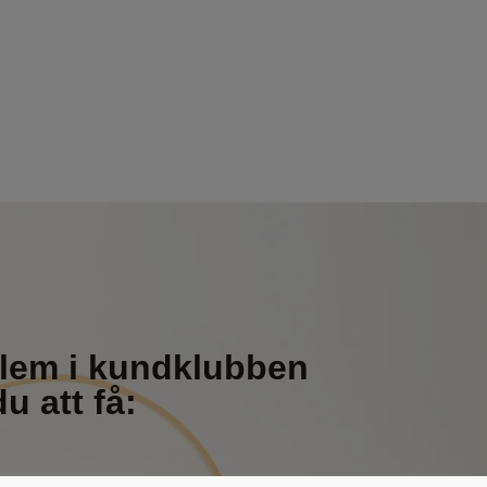
em i kundklubben
 att få: