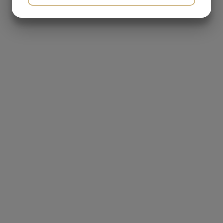
JA
NEJ
JA
NEJ
MARKNADSFÖRING
STATISTIK