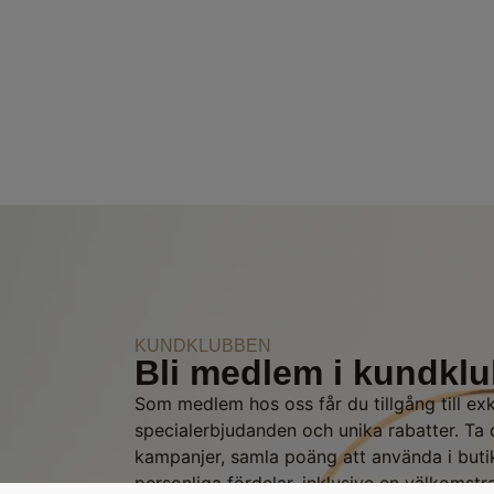
KUNDKLUBBEN
Bli medlem i kundkl
Som medlem hos oss får du tillgång till ex
specialerbjudanden och unika rabatter. Ta
kampanjer, samla poäng att använda i buti
personliga fördelar, inklusive en välkomstr