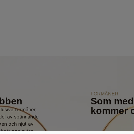
FÖRMÅNER
ubben
Som medl
kommer du
klusiva förmåner,
 del av spännande
ken och njut av
abatt och extra